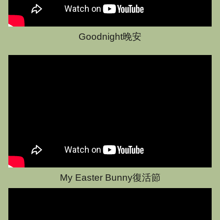
Goodnight
晚安
My Easter Bunny復活節