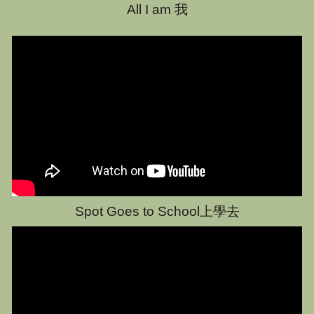
All I am 我
Spot Goes to School上學去